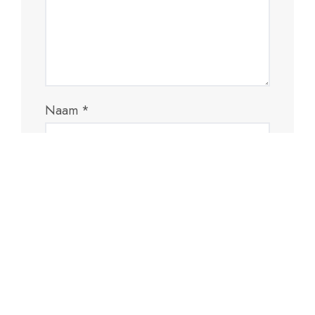
Naam
*
E-mail
*
Site
Mijn naam, e-mail en site opslaan in