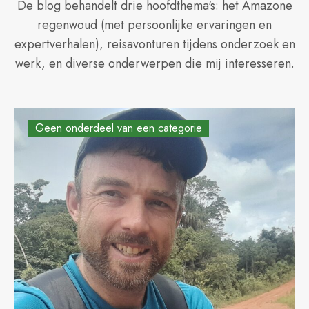
De blog behandelt drie hoofdthema's: het Amazone
regenwoud (met persoonlijke ervaringen en
expertverhalen), reisavonturen tijdens onderzoek en
werk, en diverse onderwerpen die mij interesseren.
Geen onderdeel van een categorie
Geen onderdeel van een categorie
Geen onderdeel van een categorie